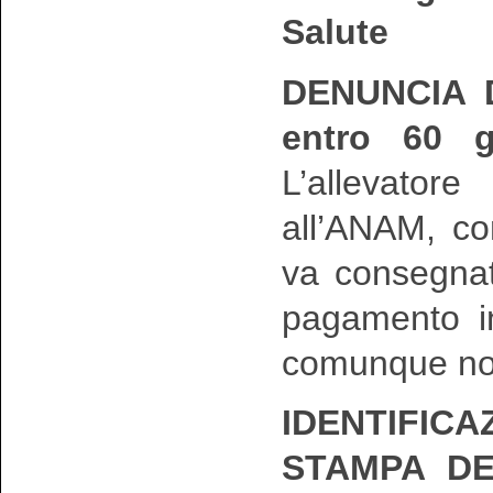
Salute
DENUNCIA 
entro 60 g
L’allevato
all’ANAM, co
va consegnat
pagamento in
comunque non 
IDENTIFIC
STAMPA D