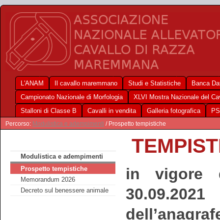
L'ANAM
Il cavallo maremmano
Studi e Statistiche
Banca Dat
Campionato Nazionale di Morfologia
XLVI Mostra Nazionale del C
Stalloni di Classe B
Cavalli in vendita
Galleria fotografica
PS
Percorso:
Modulistica e adempimenti
/ Prospetto tempistiche
TEMPIST
Modulistica e adempimenti
Prospetto tempistiche
in vigore 
Memorandum 2026
30.09.202
Decreto sul benessere animale
dell’anagraf