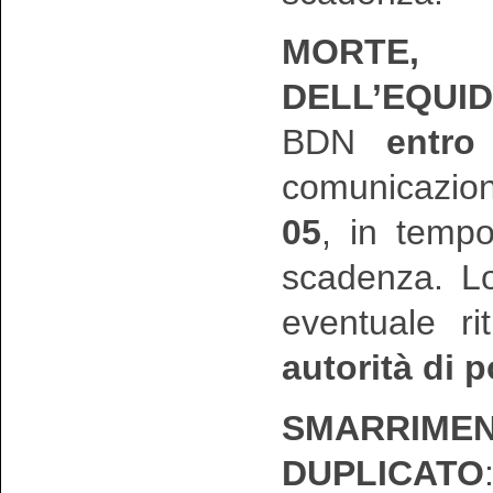
MORTE, 
DELL’EQUI
BDN
entro
comunicazio
05
, in tempo
scadenza. Lo
eventuale r
autorità di p
SMARRIMEN
DUPLICATO