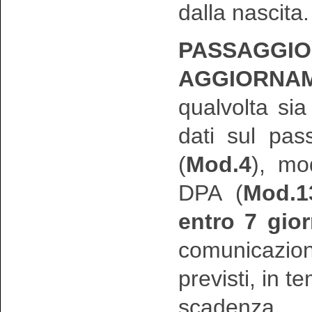
dalla nascita.
PASSAG
AGGIORNA
qualvolta si
dati sul pas
(
Mod.4
), mo
DPA (
Mod.1
entro 7 gior
comunicazion
previsti, in t
scadenza.