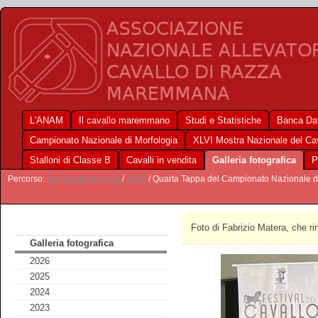
L'ANAM
Il cavallo maremmano
Studi e Statistiche
Banca Dat
Campionato Nazionale di Morfologia
XLVI Mostra Nazionale del C
Stalloni di Classe B
Cavalli in vendita
Galleria fotografica
P
Percorso:
Galleria fotografica
/
2022
/ Quarta Tappa del Campionato Nazionale d
Foto di Fabrizio Matera, che r
Galleria fotografica
2026
2025
2024
2023