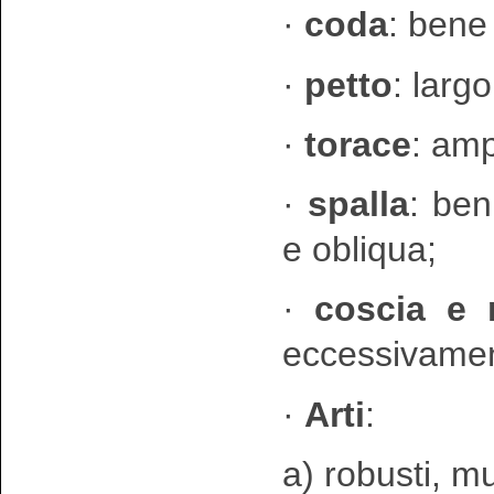
·
coda
: bene
·
petto
: larg
·
torace
: amp
·
spalla
: ben
e obliqua;
·
coscia e 
eccessivamen
·
Arti
:
a) robusti, m