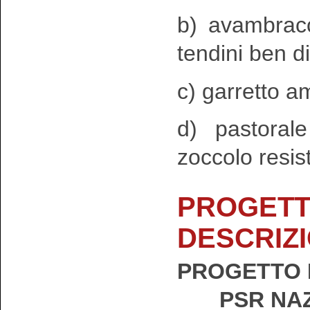
b) avambracc
tendini ben di
c) garretto am
d) pastoral
zoccolo resis
PROGETT
DESCRIZ
PROGETTO 
PSR NAZ