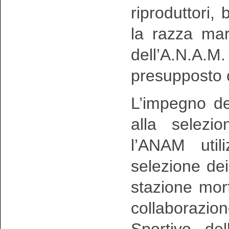
riproduttori,
la razza ma
dell’A.N.A.M
presupposto c
L’impegno del
alla selezi
l’ANAM util
selezione dei 
stazione morf
collaborazio
Sportivo del