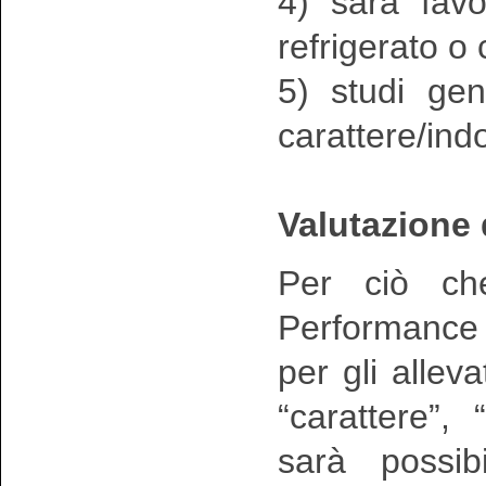
4) sarà favo
refrigerato o
5) studi gen
carattere/in
Valutazione 
Per ciò che
Performance T
per gli alleva
“carattere”, 
sarà possib