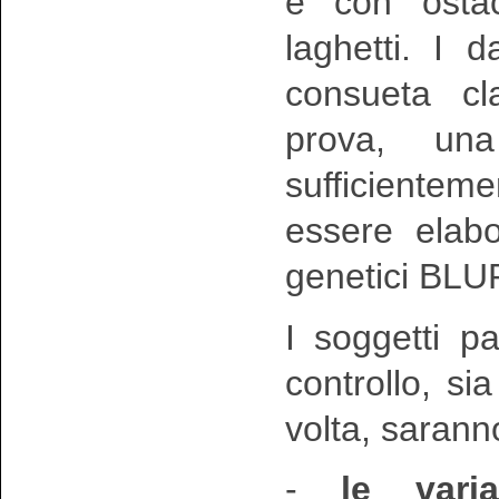
e con ostaco
laghetti. I d
consueta cl
prova, un
sufficiente
essere elabo
genetici BLU
I soggetti pa
controllo, s
volta, saranno
-
le varia