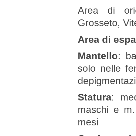
Area di ori
Grosseto, Vi
Area di esp
Mantello
: b
solo nelle f
depigmentazi
Statura
: me
maschi e m. 
mesi