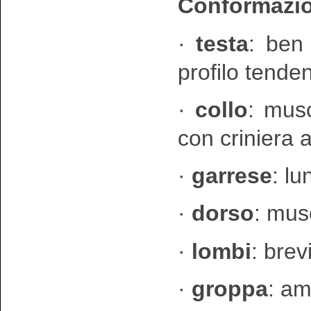
Conformazio
·
testa
: ben
profilo tende
·
collo
: mus
con criniera
·
garrese
: l
·
dorso
: mus
·
lombi
: brev
·
groppa
: am