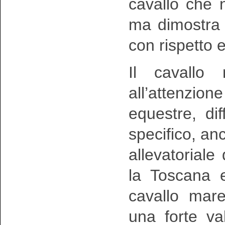
cavallo che
ma dimostra l
con rispetto 
Il cavallo
all’attenzio
equestre, di
specifico, a
allevatorial
la Toscana ed
cavallo mar
una forte va