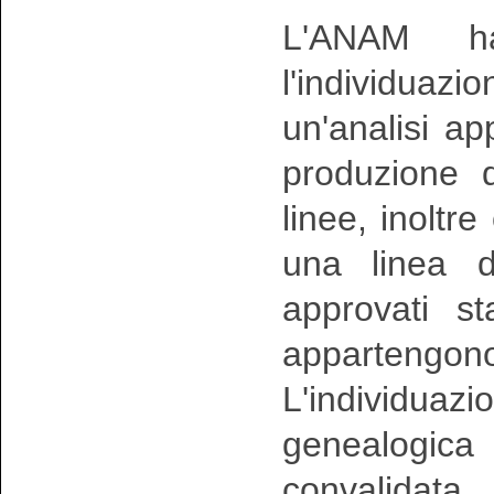
L'ANAM ha
l'individuazio
un'analisi a
produzione 
linee, inoltr
una linea d
approvati s
appartengon
L'individuazio
genealogi
convalidata 