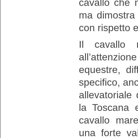
cavallo che
ma dimostra l
con rispetto 
Il cavallo
all’attenzio
equestre, di
specifico, a
allevatorial
la Toscana ed
cavallo mar
una forte va