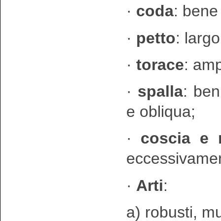
·
coda
: bene
·
petto
: larg
·
torace
: amp
·
spalla
: ben
e obliqua;
·
coscia e 
eccessivamen
·
Arti
:
a) robusti, m