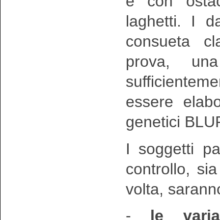
e con ostaco
laghetti. I d
consueta cl
prova, un
sufficiente
essere elabo
genetici BLU
I soggetti pa
controllo, s
volta, saranno
-
le varia