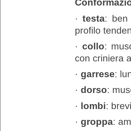
Conformazio
·
testa
: ben
profilo tende
·
collo
: mus
con criniera
·
garrese
: l
·
dorso
: mus
·
lombi
: brev
·
groppa
: am