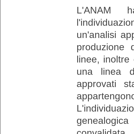
L'ANAM ha
l'individuazio
un'analisi a
produzione 
linee, inoltr
una linea d
approvati s
appartengon
L'individuazio
genealogi
convalidata 