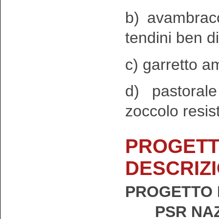
b) avambracc
tendini ben di
c) garretto am
d) pastoral
zoccolo resis
PROGETT
DESCRIZ
PROGETTO 
PSR NAZ