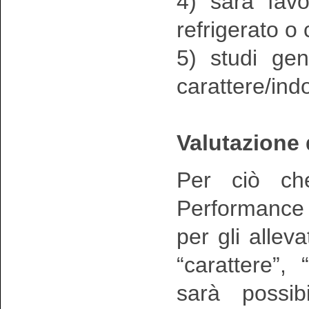
4) sarà favo
refrigerato o
5) studi gen
carattere/in
Valutazione 
Per ciò che
Performance T
per gli alleva
“carattere”, 
sarà possib