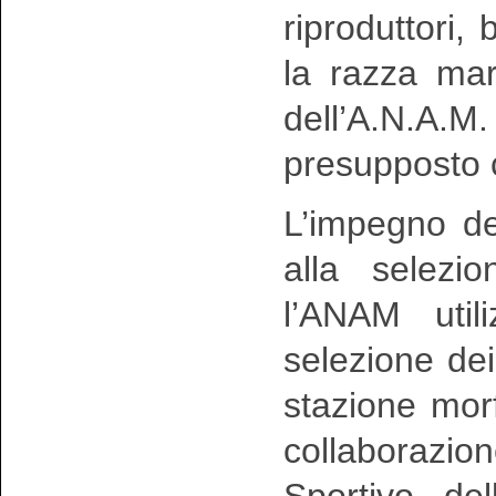
riproduttori,
la razza ma
dell’A.N.A.M
presupposto c
L’impegno del
alla selezi
l’ANAM util
selezione dei 
stazione morf
collaborazio
Sportivo del