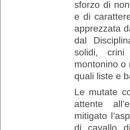
sforzo di non
e di caratte
apprezzata d
dal Disciplina
solidi, crin
montonino o re
quali liste e 
Le mutate co
attente all’
mitigato l’a
di cavallo d