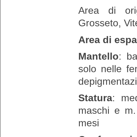
Area di ori
Grosseto, Vi
Area di esp
Mantello
: b
solo nelle f
depigmentazi
Statura
: me
maschi e m. 
mesi