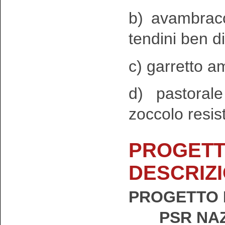
b) avambracc
tendini ben di
c) garretto am
d) pastoral
zoccolo resis
PROGETT
DESCRIZ
PROGETTO 
PSR NAZ