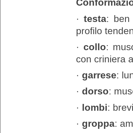
Conformazio
·
testa
: ben
profilo tende
·
collo
: mus
con criniera
·
garrese
: l
·
dorso
: mus
·
lombi
: brev
·
groppa
: am