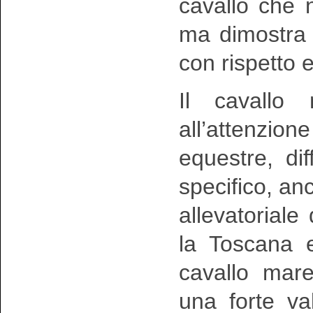
cavallo che
ma dimostra l
con rispetto 
Il cavallo
all’attenzio
equestre, di
specifico, a
allevatorial
la Toscana ed
cavallo mar
una forte va