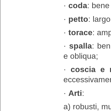
·
coda
: bene
·
petto
: larg
·
torace
: amp
·
spalla
: ben
e obliqua;
·
coscia e 
eccessivamen
·
Arti
:
a) robusti, m