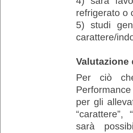
4) sarà favo
refrigerato o
5) studi gen
carattere/in
Valutazione 
Per ciò che
Performance T
per gli alleva
“carattere”, 
sarà possib