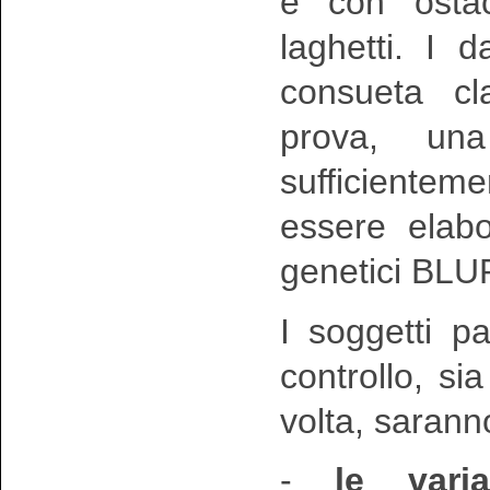
e con ostaco
laghetti. I d
consueta cl
prova, un
sufficiente
essere elabo
genetici BLU
I soggetti pa
controllo, s
volta, saranno
-
le varia