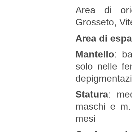
Area di ori
Grosseto, Vi
Area di esp
Mantello
: b
solo nelle f
depigmentazi
Statura
: me
maschi e m. 
mesi