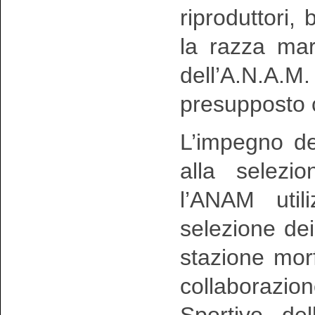
riproduttori,
la razza ma
dell’A.N.A.M
presupposto c
L’impegno del
alla selezi
l’ANAM util
selezione dei 
stazione morf
collaborazio
Sportivo del