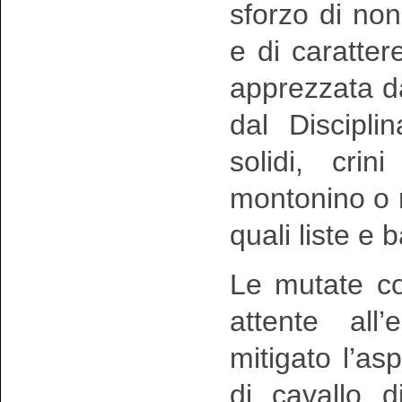
sforzo di non
e di caratte
apprezzata d
dal Disciplina
solidi, crin
montonino o re
quali liste e 
Le mutate co
attente all’
mitigato l’a
di cavallo d