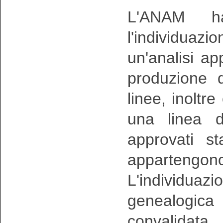
L'ANAM ha
l'individuazio
un'analisi a
produzione 
linee, inoltr
una linea d
approvati s
appartengon
L'individuazio
genealogi
convalidata 