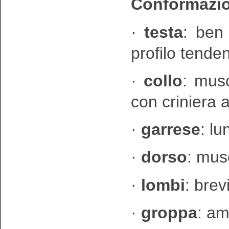
Conformazio
·
testa
: ben
profilo tende
·
collo
: mus
con criniera
·
garrese
: l
·
dorso
: mus
·
lombi
: brev
·
groppa
: am