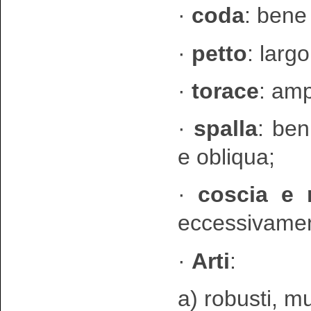
·
coda
: bene
·
petto
: larg
·
torace
: amp
·
spalla
: ben
e obliqua;
·
coscia e 
eccessivamen
·
Arti
:
a) robusti, m