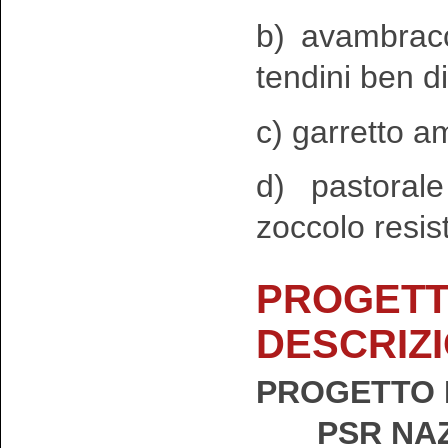
b) avambracc
tendini ben di
c) garretto am
d) pastoral
zoccolo resis
PROGETT
DESCRIZ
PROGETTO 
PSR NAZ