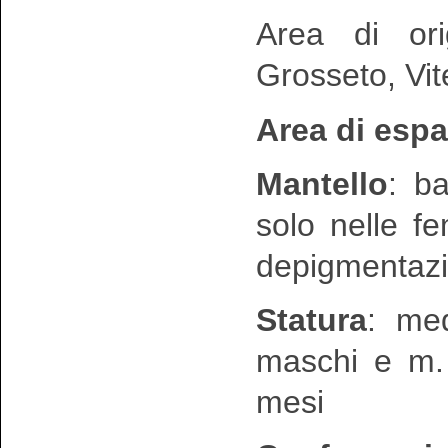
Area di ori
Grosseto, Vi
Area di esp
Mantello
: b
solo nelle f
depigmentazi
Statura
: me
maschi e m. 
mesi