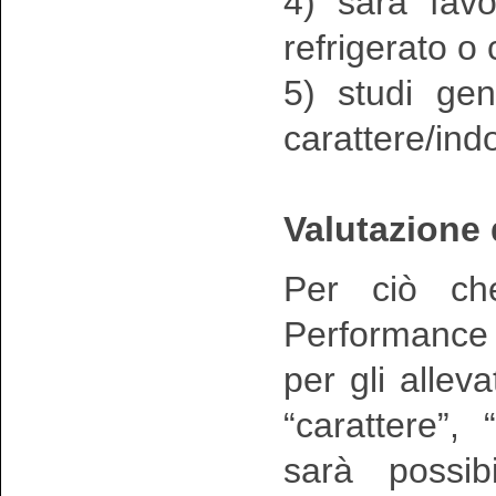
4) sarà favo
refrigerato o
5) studi gen
carattere/in
Valutazione 
Per ciò che
Performance T
per gli alleva
“carattere”, 
sarà possib