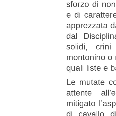
sforzo di non
e di caratte
apprezzata d
dal Disciplina
solidi, crin
montonino o re
quali liste e 
Le mutate co
attente all’
mitigato l’a
di cavallo d