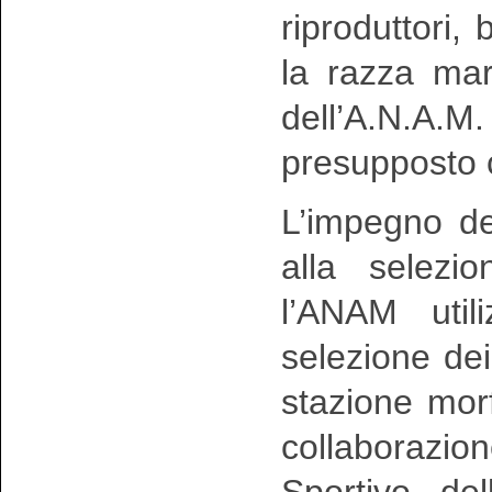
riproduttori,
la razza ma
dell’A.N.A.M
presupposto c
L’impegno del
alla selezi
l’ANAM util
selezione dei 
stazione morf
collaborazio
Sportivo del