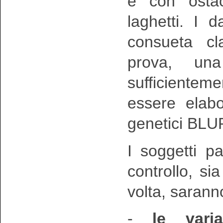
e con ostaco
laghetti. I d
consueta cl
prova, un
sufficiente
essere elabo
genetici BLU
I soggetti pa
controllo, s
volta, saranno
-
le varia