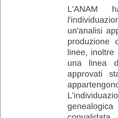
L'ANAM ha
l'individuazio
un'analisi a
produzione 
linee, inoltr
una linea d
approvati s
appartengon
L'individuazio
genealogi
convalidata 