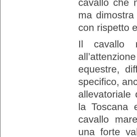
cavallo che
ma dimostra l
con rispetto 
Il cavallo
all’attenzio
equestre, di
specifico, a
allevatorial
la Toscana ed
cavallo mar
una forte va