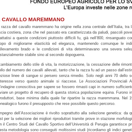
L CAVALLO MAREMMANO
 razza del cavallo maremmano ha origine nella zona centrale dell’Italia, tra l
scia costiera, zona che nel passato era caratterizzata da paludi, pascoli poveri
attatisi a queste condizioni piuttosto difficili fu, già nell’800, rinsanguato 
opo di migliorarne elasticità ed eleganza, mantenendo comunque le indisp
allevamento brado e le condizioni di vita determinavano una severa sele
stanzialmente stabile sino al secondo dopoguerra.
 cambiamento dello stile di vita, la motorizzazione, la cessazione delle rimonte
ollo del numero dei cavalli allevati, tanto che la razza fu ad un passo dall’esti
eziose linee di sangue si persero senza rimedio. Solo negli anni 70 dello 
interesse verso questo animale si riaccese. Le Associazioni Provinciali A
’indagine conoscitiva per sapere se fossero rimasti capi in numero sufficiente
viare un progetto di recupero di questa storica popolazione equina. Furono ind
produttori, base minima dalla quale far ripartire la razza maremmana. Nel 1
nealogico furono il presupposto che rese possibile questo percorso.
impegno dell’Associazione è rivolto soprattutto alla selezione genetica: da 
st per la selezione dei migliori riproduttori tramite prove in stazione morfologi
n il Centro Studi del Cavallo Sportivo dell’Università di Perugia garantisce p
esta metodologia sono conseguiti moltissimi studi (ricordiamo gli indici genetici