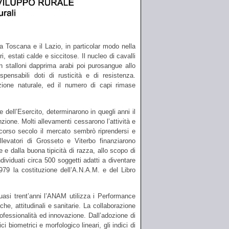
a Toscana e il Lazio, in particolar modo nella
, estati calde e siccitose. Il nucleo di cavalli
con stalloni dapprima arabi poi purosangue allo
ensabili doti di rusticità e di resistenza.
zione naturale, ed il numero di capi rimase
 dell’Esercito, determinarono in quegli anni il
nzione. Molti allevamenti cessarono l’attività e
scorso secolo il mercato sembrò riprendersi e
llevatori di Grosseto e Viterbo finanziarono
 e dalla buona tipicità di razza, allo scopo di
ividuati circa 500 soggetti adatti a diventare
979 la costituzione dell’A.N.A.M. e del Libro
quasi trent’anni l’ANAM utilizza i Performance
che, attitudinali e sanitarie. La collaborazione
rofessionalità ed innovazione. Dall’adozione di
 biometrici e morfologico lineari, gli indici di