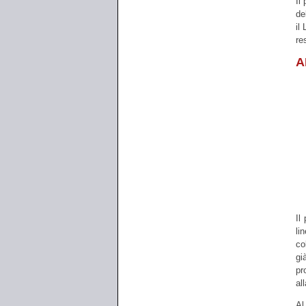
Il
de
il
re
A
Il
li
co
gi
pr
al
Al