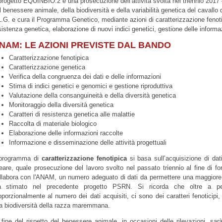
 progetto EQUINBIO.2 è una prosecuzione dell’attività svolta nel triennio 2017 
l benessere animale, della biodiversità e della variabilità genetica del caval
 L.G. e cura il Programma Genetico, mediante azioni di caratterizzazione fenotip
sistenza genetica, elaborazione di nuovi indici genetici, gestione delle infor
NAM: LE AZIONI PREVISTE DAL BANDO
Caratterizzazione fenotipica
Caratterizzazione genetica
Verifica della congruenza dei dati e delle informazioni
Stima di indici genetici e genomici e gestione riproduttiva
Valutazione della consanguineità e della diversità genetica
Monitoraggio della diversità genetica
Caratteri di resistenza genetica alle malattie
Raccolta di materiale biologico
Elaborazione delle informazioni raccolte
Informazione e disseminazione delle attività progettuali
 programma di
caratterizzazione fenotipica
si basa sull’acquisizione di dati
neare, quale prosecuzione del lavoro svolto nel passato triennio al fine di fo
llabora con l'ANAM, un numero adeguato di dati da permettere una maggiore at
à stimato nel precedente progetto PSRN. Si ricorda che oltre a perfe
oporzionalmente al numero dei dati acquisiti, ci sono dei caratteri fenoticipi, q
la biodiversità della razza maremmana.
 fine del rispetto del benessere animale, in occasioni delle rilevazioni, sa