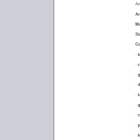
Ar
Ar
Ma
St
Co
·
t
·
c
·
g
·
d
·
l
·
g
·
c
·
p
·
t