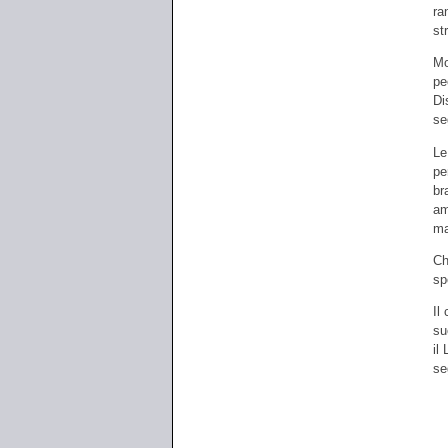
ra
st
Mo
pe
Di
se
Le
pe
br
am
ma
Ch
sp
Il
su
il
se