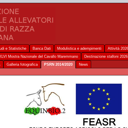
udi e Statistiche
Banca Dati
Modulistica e adempimenti
Attività 202
XLVI Mostra Nazionale del Cavallo Maremmano
Destinazione stalloni 2026
a
Galleria fotografica
PSRN 2014/2020
News