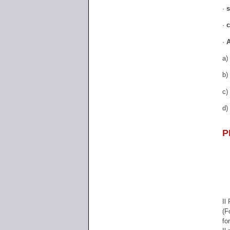
·
s
·
c
·
A
a)
b)
c)
d)
P
Il
(F
fo