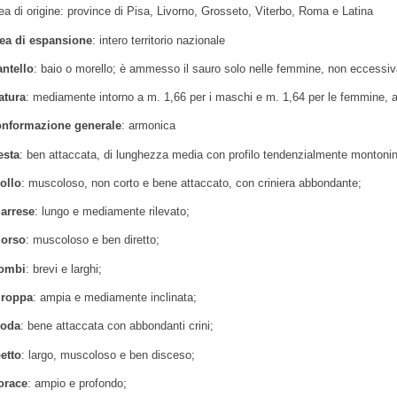
ea di origine: province di Pisa, Livorno, Grosseto, Viterbo, Roma e Latina
ea di espansione
: intero territorio nazionale
ntello
: baio o morello; è ammesso il sauro solo nelle femmine, non eccessi
atura
: mediamente intorno a m. 1,66 per i maschi e m. 1,64 per le femmine, al
nformazione generale
: armonica
esta
: ben attaccata, di lunghezza media con profilo tendenzialmente montonino
ollo
: muscoloso, non corto e bene attaccato, con criniera abbondante;
arrese
: lungo e mediamente rilevato;
orso
: muscoloso e ben diretto;
ombi
: brevi e larghi;
roppa
: ampia e mediamente inclinata;
oda
: bene attaccata con abbondanti crini;
etto
: largo, muscoloso e ben disceso;
orace
: ampio e profondo;