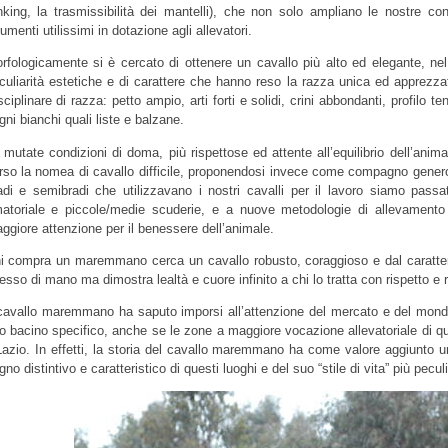
nking, la trasmissibilità dei mantelli), che non solo ampliano le nostre c
rumenti utilissimi in dotazione agli allevatori.
rfologicamente si è cercato di ottenere un cavallo più alto ed elegante, n
culiarità estetiche e di carattere che hanno reso la razza unica ed apprezz
sciplinare di razza: petto ampio, arti forti e solidi, crini abbondanti, profilo t
gni bianchi quali liste e balzane.
 mutate condizioni di doma, più rispettose ed attente all’equilibrio dell’ani
rso la nomea di cavallo difficile, proponendosi invece come compagno genero
adi e semibradi che utilizzavano i nostri cavalli per il lavoro siamo passat
atoriale e piccole/medie scuderie, e a nuove metodologie di allevamento
ggiore attenzione per il benessere dell’animale.
i compra un maremmano cerca un cavallo robusto, coraggioso e dal caratter
esso di mano ma dimostra lealtà e cuore infinito a chi lo tratta con rispetto e 
 cavallo maremmano ha saputo imporsi all’attenzione del mercato e del mondo 
o bacino specifico, anche se le zone a maggiore vocazione allevatoriale di 
 Lazio. In effetti, la storia del cavallo maremmano ha come valore aggiunto 
gno distintivo e caratteristico di questi luoghi e del suo “stile di vita” più pecul