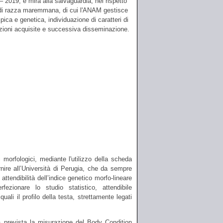
– 2019, e mira alla salvaguardia, nel rispetto
lo di razza maremmana, di cui l'ANAM gestisce
ica e genetica, individuazione di caratteri di
mazioni acquisite e successiva disseminazione.
 morfologici, mediante l'utilizzo della scheda
rnire all’Università di Perugia, che da sempre
tendibilità dell’indice genetico morfo-lineare
zionare lo studio statistico, attendibile
uali il profilo della testa, strettamente legati
rà prevista la misurazione del Body Condition