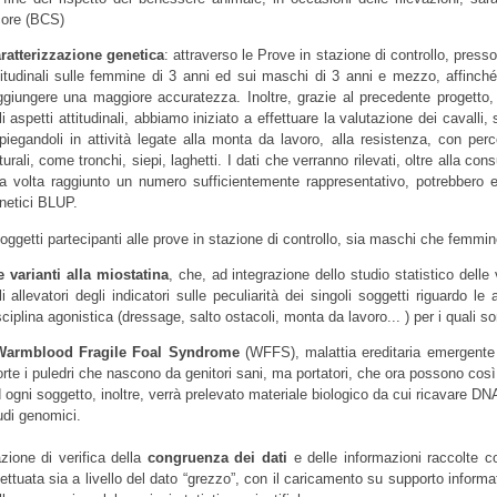
ore (BCS)
ratterizzazione genetica
: attraverso le Prove in stazione di controllo, presso
titudinali sulle femmine di 3 anni ed sui maschi di 3 anni e mezzo, affinché 
ggiungere una maggiore accuratezza. Inoltre, grazie al precedente progetto, 
li aspetti attitudinali, abbiamo iniziato a effettuare la valutazione dei cavalli
piegandoli in attività legate alla monta da lavoro, alla resistenza, con perc
turali, come tronchi, siepi, laghetti. I dati che verranno rilevati, oltre alla co
a volta raggiunto un numero sufficientemente rappresentativo, potrebbero es
netici BLUP.
soggetti partecipanti alle prove in stazione di controllo, sia maschi che femmine
e varianti alla miostatina
, che, ad integrazione dello studio statistico delle v
li allevatori degli indicatori sulle peculiarità dei singoli soggetti riguardo le 
sciplina agonistica (dressage, salto ostacoli, monta da lavoro... ) per i quali s
Warmblood Fragile Foal Syndrome
(WFFS), malattia ereditaria emergente 
rte i puledri che nascono da genitori sani, ma portatori, che ora possono così 
 ogni soggetto, inoltre, verrà prelevato materiale biologico da cui ricavare DNA
udi genomici.
azione di verifica della
congruenza dei dati
e delle informazioni raccolte c
fettuata sia a livello del dato “grezzo”, con il caricamento su supporto informa