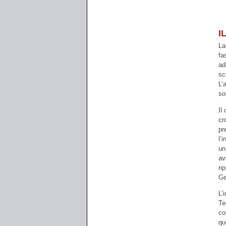
I
La
fa
ad
sc
L’
so
Il
cr
pr
l’
un
av
ri
Ge
L’
Te
co
qu