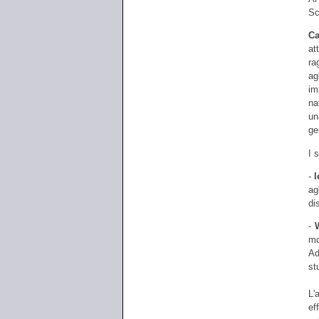
Sc
Ca
at
ra
ag
im
na
un
ge
I 
-
l
ag
di
-
mo
Ad
st
L'
ef