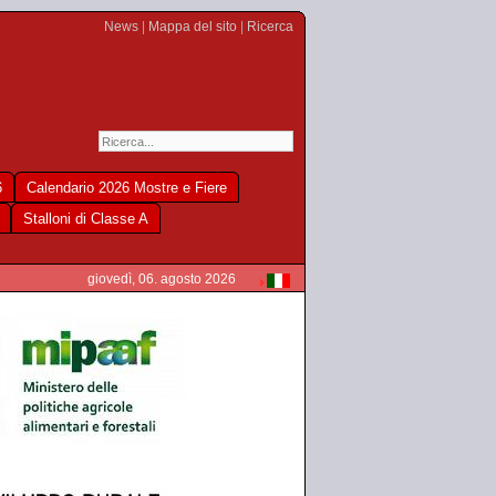
News
|
Mappa del sito
|
Ricerca
6
Calendario 2026 Mostre e Fiere
Stalloni di Classe A
giovedì, 06. agosto 2026