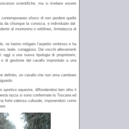
onoscenze scientifiche, ma si rivelano essere
el contemporaneo sforzo di non perdere quelle
ata da chiunque la conosca, e individuate dal
endente al montonino o rettilineo, limitatezza di
male, ne hanno mitigato l’aspetto ombroso e ha
so, leale, coraggioso. Dai vecchi allevamenti
i oggi a una nuova tipologia di proprietario,
 e di gestione del cavallo improntate a una
e definito, un cavallo che non ama cambiare
riguardo.
sportivo equestre, diffondendosi ben oltre il
questa razza si sono confermate la Toscana ed
una forte valenza culturale, imponendosi come
iare.