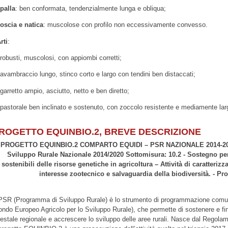
palla
: ben conformata, tendenzialmente lunga e obliqua;
oscia e natica
: muscolose con profilo non eccessivamente convesso.
rti
:
 robusti, muscolosi, con appiombi corretti;
 avambraccio lungo, stinco corto e largo con tendini ben distaccati;
 garretto ampio, asciutto, netto e ben diretto;
 pastorale ben inclinato e sostenuto, con zoccolo resistente e mediamente lar
ROGETTO EQUINBIO.2, BREVE DESCRIZIONE
PROGETTO EQUINBIO.2 COMPARTO EQUIDI – PSR NAZIONALE 2014-2020 
Sviluppo Rurale Nazionale 2014/2020 Sottomisura: 10.2 - Sostegno per
sostenibili delle risorse genetiche in agricoltura – Attività di caratteriz
interesse zootecnico e salvaguardia della biodiversità. - Pr
 PSR (Programma di Sviluppo Rurale) è lo strumento di programmazione comun
ondo Europeo Agricolo per lo Sviluppo Rurale), che permette di sostenere e finan
restale regionale e accrescere lo sviluppo delle aree rurali. Nasce dal Regola