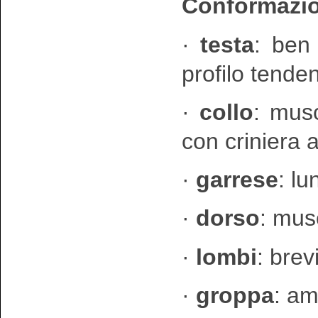
Conformazio
·
testa
: ben
profilo tende
·
collo
: mus
con criniera
·
garrese
: l
·
dorso
: mus
·
lombi
: brev
·
groppa
: am