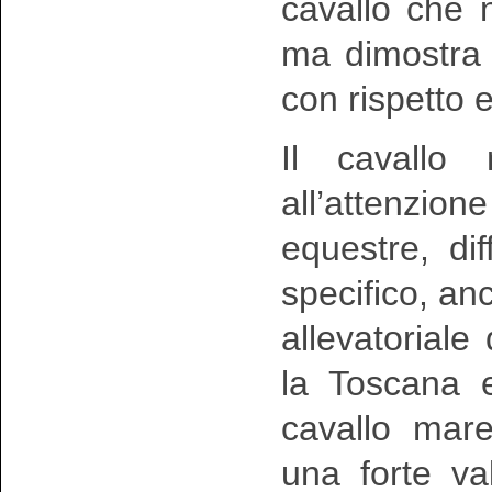
cavallo che
ma dimostra l
con rispetto 
Il cavallo
all’attenzio
equestre, di
specifico, a
allevatorial
la Toscana ed
cavallo mar
una forte va