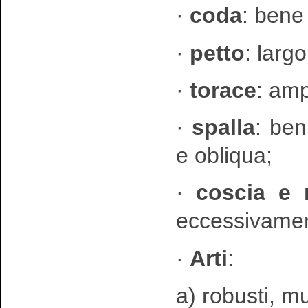
·
coda
: bene
·
petto
: larg
·
torace
: amp
·
spalla
: ben
e obliqua;
·
coscia e 
eccessivamen
·
Arti
:
a) robusti, m