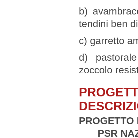
b) avambracc
tendini ben di
c) garretto am
d) pastoral
zoccolo resis
PROGETT
DESCRIZ
PROGETTO 
PSR NAZ