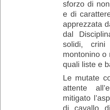
sforzo di non
e di caratte
apprezzata d
dal Disciplina
solidi, crin
montonino o re
quali liste e 
Le mutate co
attente all’
mitigato l’a
di cavallo d