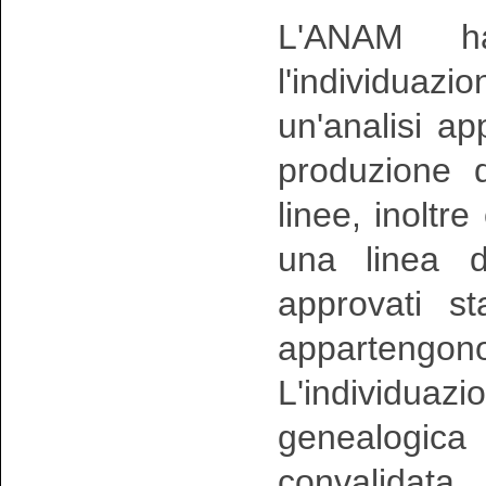
L'ANAM ha
l'individuazio
un'analisi a
produzione 
linee, inoltr
una linea d
approvati s
appartengon
L'individuazio
genealogi
convalidata 