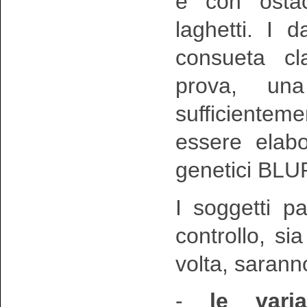
e con ostaco
laghetti. I d
consueta cl
prova, un
sufficiente
essere elabo
genetici BLU
I soggetti pa
controllo, s
volta, saranno
-
le varia