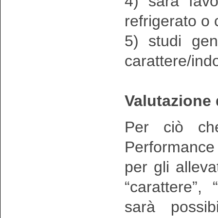
4) sarà favo
refrigerato o
5) studi gen
carattere/in
Valutazione 
Per ciò che
Performance T
per gli alleva
“carattere”, 
sarà possib