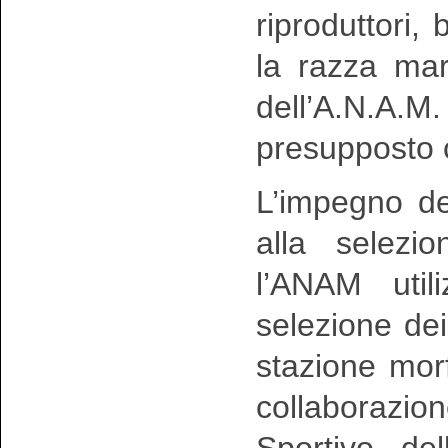
riproduttori,
la razza ma
dell’A.N.A.M
presupposto c
L’impegno del
alla selezi
l’ANAM util
selezione dei 
stazione morf
collaborazio
Sportivo del