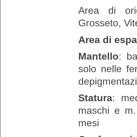
Area di ori
Grosseto, Vi
Area di esp
Mantello
: b
solo nelle f
depigmentazi
Statura
: me
maschi e m. 
mesi