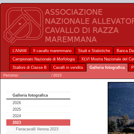
L'ANAM
Il cavallo maremmano
Studi e Statistiche
Banca Dat
Campionato Nazionale di Morfologia
XLVI Mostra Nazionale del C
Stalloni di Classe B
Cavalli in vendita
Galleria fotografica
P
Percorso:
Galleria fotografica
/ 2023
Galleria fotografica
2026
2025
2024
2023
Fieracavalli Verona 2023