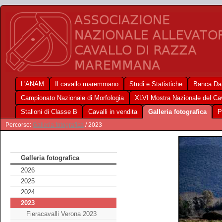
L'ANAM
Il cavallo maremmano
Studi e Statistiche
Banca Dat
Campionato Nazionale di Morfologia
XLVI Mostra Nazionale del C
Stalloni di Classe B
Cavalli in vendita
Galleria fotografica
P
Percorso:
Galleria fotografica
/ 2023
Galleria fotografica
2026
2025
2024
2023
Fieracavalli Verona 2023