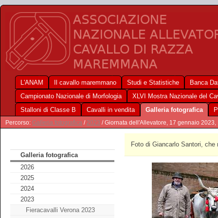
L'ANAM
Il cavallo maremmano
Studi e Statistiche
Banca Dat
Campionato Nazionale di Morfologia
XLVI Mostra Nazionale del C
Stalloni di Classe B
Cavalli in vendita
Galleria fotografica
P
Percorso:
Galleria fotografica
/
2023
/ Giornata dell'Allevatore, 17 gennaio 2023
Foto di Giancarlo Santori, che 
Galleria fotografica
2026
2025
2024
2023
Fieracavalli Verona 2023