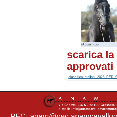
M.Luminoso
scarica la 
approvati
classifica_stalloni_2023_PER_
PEC:
anam@pec.anamcavallo