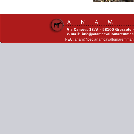
PEC:
anam@pec.anamcavallomaremman