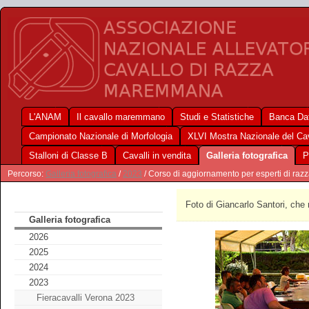
L'ANAM
Il cavallo maremmano
Studi e Statistiche
Banca Dat
Campionato Nazionale di Morfologia
XLVI Mostra Nazionale del C
Stalloni di Classe B
Cavalli in vendita
Galleria fotografica
P
Percorso:
Galleria fotografica
/
2023
/ Corso di aggiornamento per esperti di razza
Foto di Giancarlo Santori, che 
Galleria fotografica
2026
2025
2024
2023
Fieracavalli Verona 2023