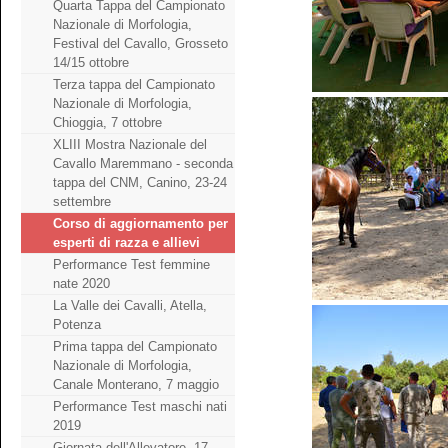
Quarta Tappa del Campionato
Nazionale di Morfologia,
Festival del Cavallo, Grosseto
14/15 ottobre
Terza tappa del Campionato
Nazionale di Morfologia,
Chioggia, 7 ottobre
XLIII Mostra Nazionale del
Cavallo Maremmano - seconda
tappa del CNM, Canino, 23-24
settembre
Corso di aggiornamento per
esperti di razza e allievi
Performance Test femmine
nate 2020
La Valle dei Cavalli, Atella,
Potenza
Prima tappa del Campionato
Nazionale di Morfologia,
Canale Monterano, 7 maggio
Performance Test maschi nati
2019
Giornata dell'Allevatore, 17