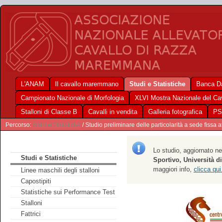
L'ANAM
Il cavallo maremmano
Studi e Statistiche
Banca Da
Campionato Nazionale di Morfologia
XLVI Mostra Nazionale del C
Stalloni di Classe B
Cavalli in vendita
Galleria fotografica
PS
Percorso:
Studi e Statistiche
/ Studio preliminare delle particolarità a sede fissa a
Lo studio, aggiornato ne
Studi e Statistiche
Sportivo, Università di
maggiori info,
clicca qui
Linee maschili degli stalloni
Capostipiti
Statistiche sui Performance Test
Stalloni
Fattrici