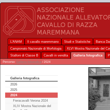
L'ANAM
Il cavallo maremmano
Studi e Statistiche
Banca Dat
Campionato Nazionale di Morfologia
XLVI Mostra Nazionale del C
Stalloni di Classe B
Cavalli in vendita
Galleria fotografica
P
Percorso:
Galleria fotografica
/ 2024
Galleria fotografica
2026
2025
2024
Fieracavalli Verona 2024
XLIV Mostra Nazionale del