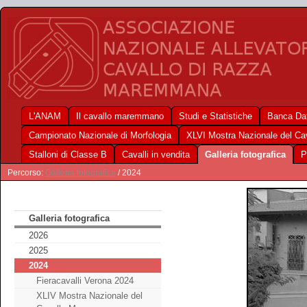
L'ANAM
Il cavallo maremmano
Studi e Statistiche
Banca Dat
Campionato Nazionale di Morfologia
XLVI Mostra Nazionale del C
Stalloni di Classe B
Cavalli in vendita
Galleria fotografica
P
Percorso:
Galleria fotografica
/ 2024
Galleria fotografica
2026
2025
2024
Fieracavalli Verona 2024
XLIV Mostra Nazionale del