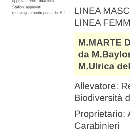
approvati anni 1993/1994
Stalloni approvati
LINEA MASCH
morfologicamente prima del P.T.
LINEA FEMMI
M.MARTE 
da M.Baylo
M.Ulrica de
Allevatore: R
Biodiversità d
Proprietario:
Carabinieri