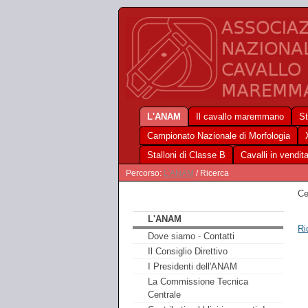
L'ANAM
Il cavallo maremmano
St
Campionato Nazionale di Morfologia
Stalloni di Classe B
Cavalli in vendit
Percorso:
L'ANAM
/ Ricerca
Ce
L'ANAM
Ri
Dove siamo - Contatti
Il Consiglio Direttivo
I Presidenti dell'ANAM
La Commissione Tecnica
Centrale