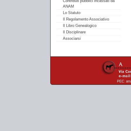
Contributi pubblici incassati da
ANAM
Lo Statuto
Il Regolamento Associativo
Il Libro Genealogico
Il Disciplinare
Associarsi
PEC:
an