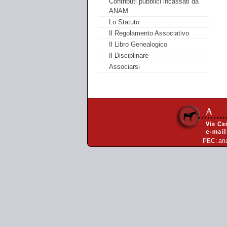
Contributi pubblici incassati da
ANAM
Lo Statuto
Il Regolamento Associativo
Il Libro Genealogico
Il Disciplinare
Associarsi
PEC:
an