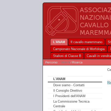
L'ANAM
Il cavallo maremmano
St
Campionato Nazionale di Morfologia
Stalloni di Classe B
Cavalli in vendit
Percorso:
L'ANAM
/ Ricerca
Ce
L'ANAM
Ri
Dove siamo - Contatti
Il Consiglio Direttivo
I Presidenti dell'ANAM
La Commissione Tecnica
Centrale