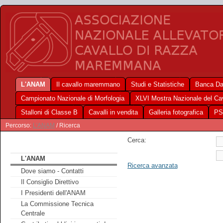
L'ANAM
Il cavallo maremmano
Studi e Statistiche
Banca Da
Campionato Nazionale di Morfologia
XLVI Mostra Nazionale del C
Stalloni di Classe B
Cavalli in vendita
Galleria fotografica
PS
Percorso:
L'ANAM
/ Ricerca
Cerca:
L'ANAM
Ricerca avanzata
Dove siamo - Contatti
Il Consiglio Direttivo
I Presidenti dell'ANAM
La Commissione Tecnica
Centrale