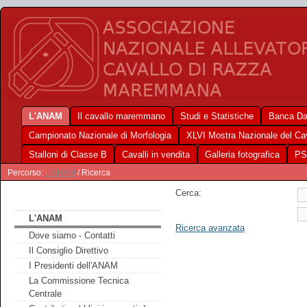
L'ANAM
Il cavallo maremmano
Studi e Statistiche
Banca Da
Campionato Nazionale di Morfologia
XLVI Mostra Nazionale del C
Stalloni di Classe B
Cavalli in vendita
Galleria fotografica
PS
Percorso:
L'ANAM
/ Ricerca
Cerca:
L'ANAM
Ricerca avanzata
Dove siamo - Contatti
Il Consiglio Direttivo
I Presidenti dell'ANAM
La Commissione Tecnica
Centrale