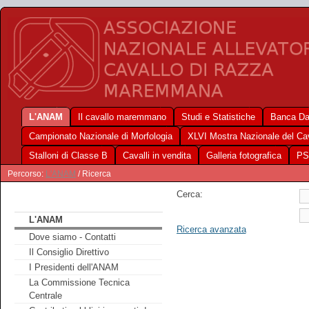
L'ANAM
Il cavallo maremmano
Studi e Statistiche
Banca Da
Campionato Nazionale di Morfologia
XLVI Mostra Nazionale del C
Stalloni di Classe B
Cavalli in vendita
Galleria fotografica
PS
Percorso:
L'ANAM
/ Ricerca
Cerca:
L'ANAM
Ricerca avanzata
Dove siamo - Contatti
Il Consiglio Direttivo
I Presidenti dell'ANAM
La Commissione Tecnica
Centrale