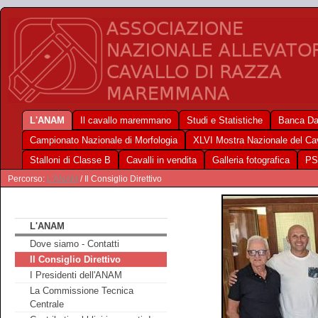
L'ANAM
Il cavallo maremmano
Studi e Statistiche
Banca Da
Campionato Nazionale di Morfologia
XLVI Mostra Nazionale del C
Stalloni di Classe B
Cavalli in vendita
Galleria fotografica
PS
Percorso:
L'ANAM
/ Il Consiglio Direttivo
L'ANAM
Dove siamo - Contatti
Il Consiglio Direttivo
I Presidenti dell'ANAM
La Commissione Tecnica
Centrale