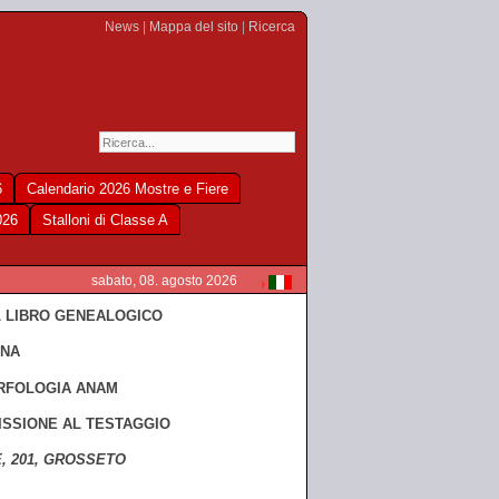
News
|
Mappa del sito
|
Ricerca
6
Calendario 2026 Mostre e Fiere
026
Stalloni di Classe A
sabato, 08. agosto 2026
L LIBRO GENEALOGICO
ANA
RFOLOGIA ANAM
ISSIONE AL TESTAGGIO
E, 201, GROSSETO