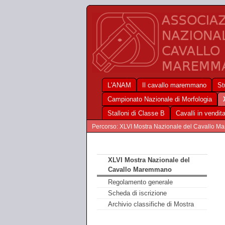
L'ANAM
Il cavallo maremmano
St
Campionato Nazionale di Morfologia
Stalloni di Classe B
Cavalli in vendit
Percorso: XLVI Mostra Nazionale del Cavallo 
XLVI Mostra Nazionale del
Cavallo Maremmano
Regolamento generale
Scheda di iscrizione
Archivio classifiche di Mostra