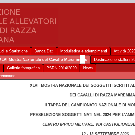
udi e Statistiche
Banca Dati
Modulistica e adempimenti
Attività 202
XLVI Mostra Nazionale del Cavallo Maremmano
Destinazione stalloni 2
a
Galleria fotografica
PSRN 2014/2020
News
Maremmano
XLVI MOSTRA NAZIONALE DEI SOGGETTI ISCRITTI A
DEI CAVALLI DI RAZZA MAREMM
II TAPPA DEL
CAMPIONATO NAZIONALE DI MO
PRESELEZIONE SOGGETTI NATI NEL 2024 PER L’AMM
CENTRO IPPICO MILITARE, VIA CASTIGLIONES
12 - 13 SETTEMBRE 2026