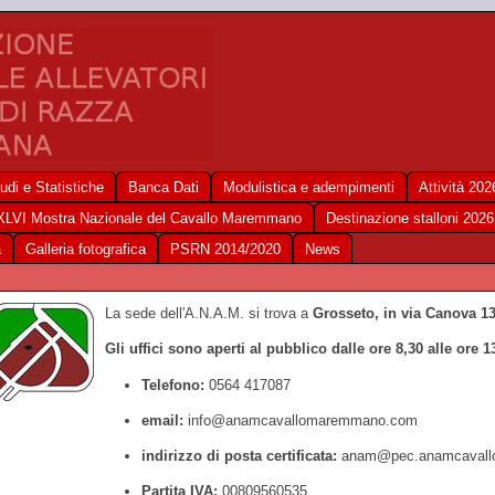
udi e Statistiche
Banca Dati
Modulistica e adempimenti
Attività 202
XLVI Mostra Nazionale del Cavallo Maremmano
Destinazione stalloni 2026
a
Galleria fotografica
PSRN 2014/2020
News
La sede dell'A.N.A.M. si trova a
Grosseto, in via Canova 1
Gli uffici sono aperti al pubblico dalle ore 8,30 alle ore 1
Telefono:
0564 417087
email:
info@anamcavallomaremmano.com
indirizzo di posta certificata:
anam@pec.anamcavall
Partita IVA:
00809560535