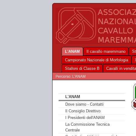
L'ANAM
Il cavallo maremmano
St
Campionato Nazionale di Morfologia
Stalloni di Classe B
Cavalli in vendit
Percorso: L'ANAM
L'ANAM
Dove siamo - Contatti
Il Consiglio Direttivo
I Presidenti dell'ANAM
La Commissione Tecnica
Centrale