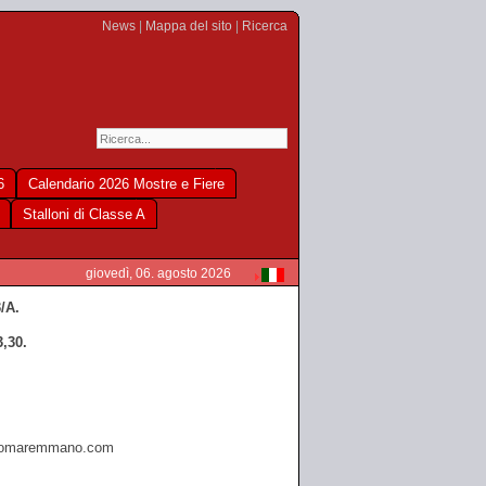
News
|
Mappa del sito
|
Ricerca
6
Calendario 2026 Mostre e Fiere
Stalloni di Classe A
giovedì, 06. agosto 2026
3/A
.
3,30.
omaremmano.com