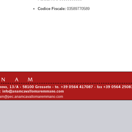
Codice Fiscale:
03589770589
am@pec.anamcavallomaremmano.com