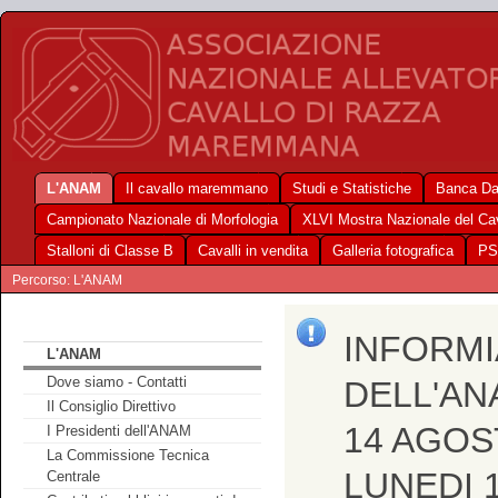
L'ANAM
Il cavallo maremmano
Studi e Statistiche
Banca Da
Campionato Nazionale di Morfologia
XLVI Mostra Nazionale del C
Stalloni di Classe B
Cavalli in vendita
Galleria fotografica
PS
Percorso: L'ANAM
INFORMI
L'ANAM
Dove siamo - Contatti
DELL'AN
Il Consiglio Direttivo
14 AGOS
I Presidenti dell'ANAM
La Commissione Tecnica
LUNEDI 
Centrale