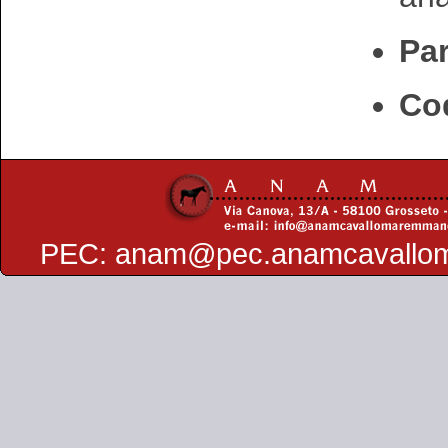
Par
Cod
PEC:
anam@pec.anamcavallo