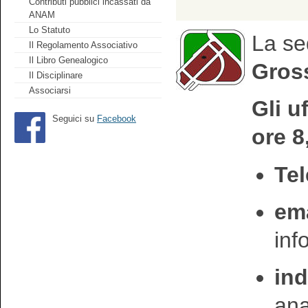
Contributi pubblici incassati da
ANAM
Lo Statuto
La se
Il Regolamento Associativo
Il Libro Genealogico
Gross
Il Disciplinare
Associarsi
Gli u
Seguici su
Facebook
ore 8
Tel
ema
in
ind
an