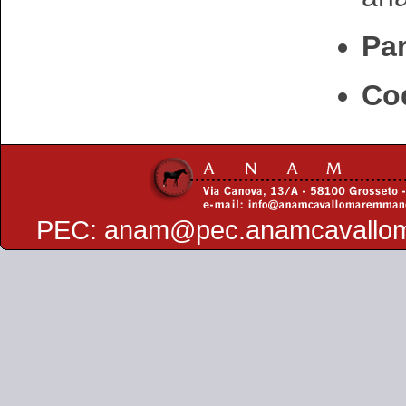
Par
Cod
PEC:
anam@pec.anamcavallo