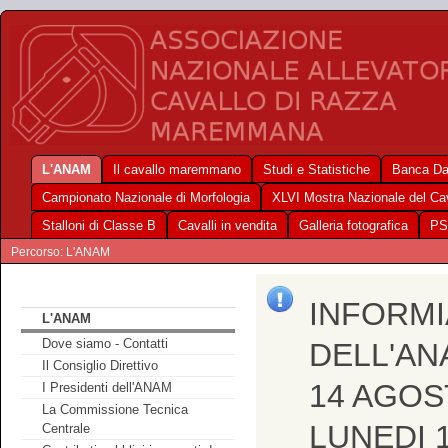
L'ANAM
Il cavallo maremmano
Studi e Statistiche
Banca Da
Campionato Nazionale di Morfologia
XLVI Mostra Nazionale del C
Stalloni di Classe B
Cavalli in vendita
Galleria fotografica
PS
Percorso: L'ANAM
INFORMI
L'ANAM
Dove siamo - Contatti
DELL'AN
Il Consiglio Direttivo
14 AGOS
I Presidenti dell'ANAM
La Commissione Tecnica
LUNEDI 
Centrale