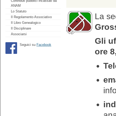
Contributi pubblici incassati da
ANAM
Lo Statuto
La se
Il Regolamento Associativo
Il Libro Genealogico
Gross
Il Disciplinare
Associarsi
Gli u
Seguici su
Facebook
ore 8
Tel
ema
in
ind
an