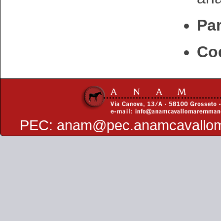
Par
Cod
PEC:
anam@pec.anamcavallo