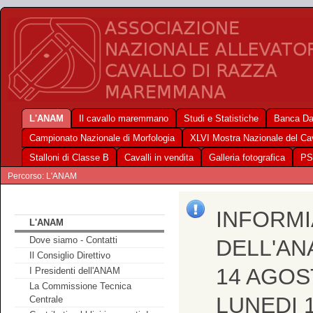
L'ANAM
Il cavallo maremmano
Studi e Statistiche
Banca Da
Campionato Nazionale di Morfologia
XLVI Mostra Nazionale del C
Stalloni di Classe B
Cavalli in vendita
Galleria fotografica
PS
Percorso: L'ANAM
INFORMI
L'ANAM
Dove siamo - Contatti
DELL'AN
Il Consiglio Direttivo
14 AGOS
I Presidenti dell'ANAM
La Commissione Tecnica
LUNEDI 
Centrale