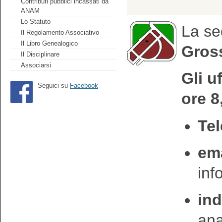
Contributi pubblici incassati da
ANAM
Lo Statuto
La se
Il Regolamento Associativo
Il Libro Genealogico
Gross
Il Disciplinare
Associarsi
Gli u
Seguici su
Facebook
ore 8
Tel
ema
in
ind
an